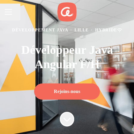
Partager la page
MENU CARRIÈRE
DÉVELOPPEMENT JAVA
·
LILLE
·
HYBRIDE
Développeur Java
Angular F/H
Rejoins-nous